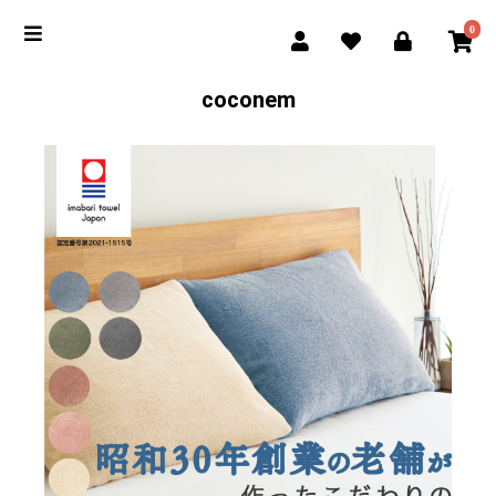
0
coconem