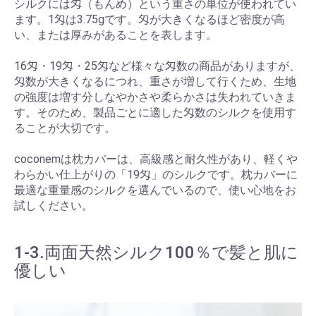
シルクには匁（もんめ）という重さの単位が使われてい
ます。1匁は3.75gです。匁が大きくなるほど密度が高
い、または厚みがあることを表します。
16匁・19匁・25匁など様々な匁数の商品がありますが、
匁数が大きくなるにつれ、重さが増して行くため、生地
の強度は増す分しなやかさや柔らかさは失われていきま
す。そのため、製品ごとに適した匁数のシルクを使用す
ることが大切です。
coconemは枕カバーは、高級感と耐久性があり、軽くや
わらかい仕上がりの「19匁」のシルクです。枕カバーに
最適な重量感のシルクを選んでいるので、使い心地をお
試しください。
1-3.両面天然シルク100％で髪と肌に
優しい