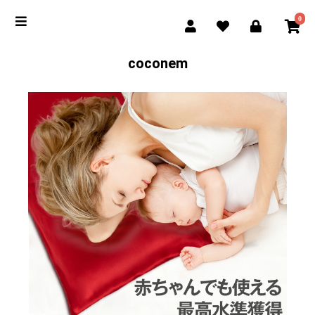
0
coconem