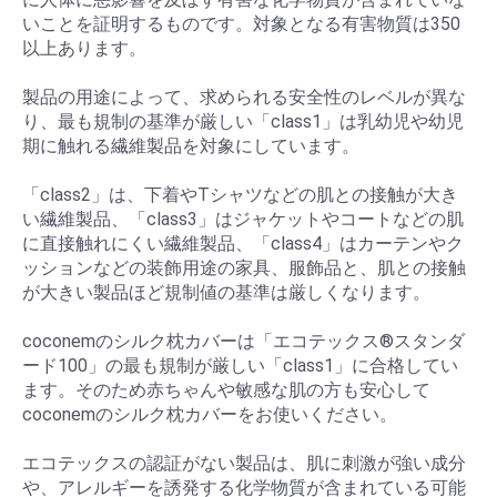
いことを証明するものです。対象となる有害物質は350
以上あります。
製品の用途によって、求められる安全性のレベルが異な
り、最も規制の基準が厳しい「class1」は乳幼児や幼児
期に触れる繊維製品を対象にしています。
「class2」は、下着やTシャツなどの肌との接触が大き
い繊維製品、「class3」はジャケットやコートなどの肌
に直接触れにくい繊維製品、「class4」はカーテンやク
ッションなどの装飾用途の家具、服飾品と、肌との接触
が大きい製品ほど規制値の基準は厳しくなります。
coconemのシルク枕カバーは「エコテックス®スタンダ
ード100」の最も規制が厳しい「class1」に合格してい
ます。そのため赤ちゃんや敏感な肌の方も安心して
coconemのシルク枕カバーをお使いください。
エコテックスの認証がない製品は、肌に刺激が強い成分
や、アレルギーを誘発する化学物質が含まれている可能