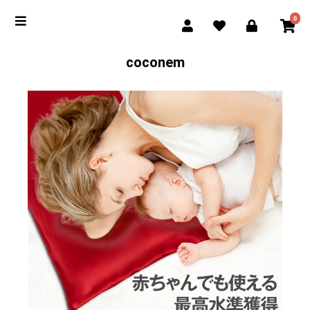
0
coconem