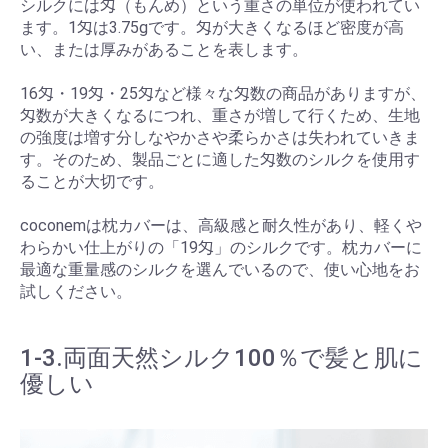
シルクには匁（もんめ）という重さの単位が使われてい
ます。1匁は3.75gです。匁が大きくなるほど密度が高
い、または厚みがあることを表します。
16匁・19匁・25匁など様々な匁数の商品がありますが、
匁数が大きくなるにつれ、重さが増して行くため、生地
の強度は増す分しなやかさや柔らかさは失われていきま
す。そのため、製品ごとに適した匁数のシルクを使用す
ることが大切です。
coconemは枕カバーは、高級感と耐久性があり、軽くや
わらかい仕上がりの「19匁」のシルクです。枕カバーに
最適な重量感のシルクを選んでいるので、使い心地をお
試しください。
1-3.両面天然シルク100％で髪と肌に
優しい