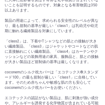
いことを証明するものです。対象となる有害物質は350
以上あります。
製品の用途によって、求められる安全性のレベルが異な
り、最も規制の基準が厳しい「class1」は乳幼児や幼児
期に触れる繊維製品を対象にしています。
「class2」は、下着やTシャツなどの肌との接触が大き
い繊維製品、「class3」はジャケットやコートなどの肌
に直接触れにくい繊維製品、「class4」はカーテンやク
ッションなどの装飾用途の家具、服飾品と、肌との接触
が大きい製品ほど規制値の基準は厳しくなります。
coconemのシルク枕カバーは「エコテックス®スタンダ
ード100」の最も規制が厳しい「class1」に合格してい
ます。そのため赤ちゃんや敏感な肌の方も安心して
coconemのシルク枕カバーをお使いください。
エコテックスの認証がない製品は、肌に刺激が強い成分
や、アレルギーを誘発する化学物質が含まれている可能